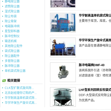
静电除尘器
滤筒除尘器
湿式除尘器
华宇耐高温单机袋式除
除尘布袋
主要用于库顶，库底，
除尘骨架
电磁脉冲阀
星型卸料器
脉冲控制仪
华宇环保生产旋伞式高
输送机械
该产品是在普通静电除
其他除尘配件
袋式除尘器
除尘器配件
多管除尘器
脉冲电磁阀DMF-40
脉冲除尘器
该阀系国外引进（亦称隔
单机袋式除尘器
对滤袋逐排（室）喷吹
相关链接
CLK型扩散式旋风除...
LHF型系列回转反吹袋
北京赵经理你订购的产...
DDF-大型袋式反吹除
华宇耐高温单机袋式除...
为优质产品。
华宇环保生产旋伞式高...