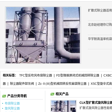
扩散式
除尘器
适用
北京赵经理你订购
华宇耐高温
单机袋
相关标签：
TFC型反吹风布袋除尘器
|
FD型微振屏闭式机械回转除尘器
|
CXB
器
|
除尘器配件卸灰阀
|
Zc-Ⅱ(Ⅲ)型机械回转反吹扁袋除尘器
|
XSC型旋伞式
相关产品
产品分类导航
CLK型扩散式旋风除尘
布袋除尘器
扩散式旋风除尘器性能
旋风除尘器