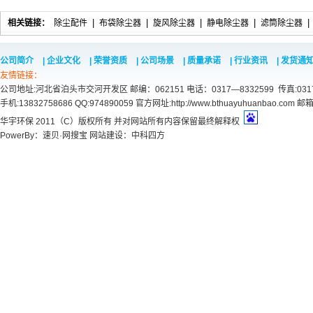
相关链接：
除尘配件
|
布袋除尘器
|
旋风除尘器
|
静电除尘器
|
滤筒除尘器
|
公司简介
|
企业文化
|
荣誉资质
|
公司场景
|
质量承诺
|
行业资讯
|
发货通
友情链接：
公司地址:河北省泊头市交河开发区 邮编：062151 电话：0317—8332599 传真:031
手机:13832758686 QQ:974890059 官方网址:http://www.bthuayuhuanbao.com 
华宇环保 2011（C）版权所有 并对网站所有内容保留最终解释权
PowerBy：
速贝·网搜宝
网站建设
：中科四方